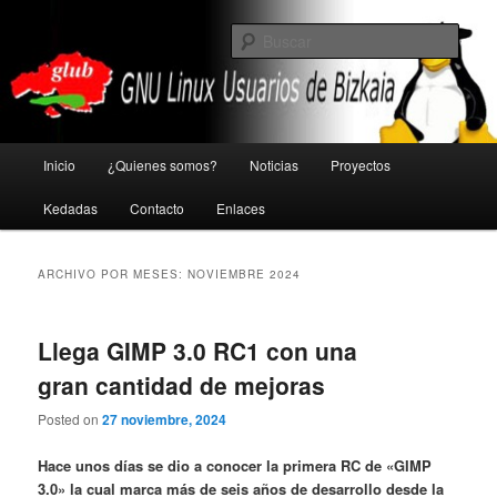
Ir
Ir
GNU Linux Usuarios de Bizkaia
al
al
Busc
contenido
contenido
principal
secundario
Glub
Menú
Inicio
¿Quienes somos?
Noticias
Proyectos
principal
Kedadas
Contacto
Enlaces
ARCHIVO POR MESES:
NOVIEMBRE 2024
Llega GIMP 3.0 RC1 con una
gran cantidad de mejoras
Posted on
27 noviembre, 2024
Hace unos días se dio a conocer la primera RC de «GIMP
3.0» la cual marca más de seis años de desarrollo desde la