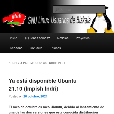
Ir
Ir
GNU Linux Usuarios de Bizkaia
al
al
Busc
contenido
contenido
principal
secundario
Glub
Menú
Inicio
¿Quienes somos?
Noticias
Proyectos
principal
Kedadas
Contacto
Enlaces
ARCHIVO POR MESES:
OCTUBRE 2021
Ya está disponible Ubuntu
21.10 (Impish Indri)
Posted on
20 octubre, 2021
El mes de octubre es mes Ubuntu, debido al lanzamiento de
una de las dos versiones que esta conocida distribución