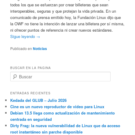
todos los que se esfuerzan por crear billeteras que sean
interoperables, seguras y que protejan la vida privada. En un
comunicado de prensa emitido hoy, la Fundación Linux dijo que
la OWF no tiene la intención de lanzar una billetera por sí misma,
ni ofrecer puntos de referencia ni crear nuevos estándares.
Sigue leyendo →
Publicado en
Noticias
BUSCAR EN LA PAGINA
B
u
s
c
ENTRADAS RECIENTES
a
Kedada del GLUB – Julio 2026
r
Cine es un nuevo reproductor de vídeo para Linux
Debian 13.5 llega como actualización de mantenimiento
centrada en seguridad
Dirty Frag: la nueva vulnerabilidad de Linux que da acceso
root instantáneo sin parche disponible