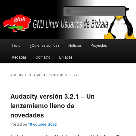
Ir
Ir
GNU Linux Usuarios de Bizkaia
al
al
Busc
contenido
contenido
principal
secundario
Glub
Menú
Inicio
¿Quienes somos?
Noticias
Proyectos
principal
Kedadas
Contacto
Enlaces
ARCHIVO POR MESES:
OCTUBRE 2022
Audacity versión 3.2.1 – Un
lanzamiento lleno de
novedades
Posted on
19 octubre, 2022