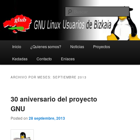
Ir
Ir
GNU Linux Usuarios de Bizkaia
al
al
Busc
contenido
contenido
principal
secundario
Glub
Menú
Inicio
¿Quienes somos?
Noticias
Proyectos
principal
Kedadas
Contacto
Enlaces
ARCHIVO POR MESES:
SEPTIEMBRE 2013
30 aniversario del proyecto
GNU
Posted on
28 septiembre, 2013