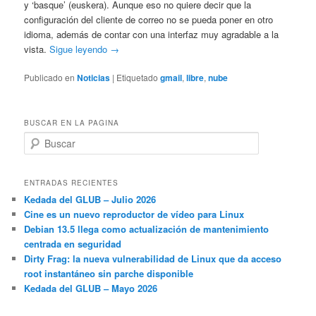
y ‘basque’ (euskera). Aunque eso no quiere decir que la
configuración del cliente de correo no se pueda poner en otro
idioma, además de contar con una interfaz muy agradable a la
vista.
Sigue leyendo →
Publicado en
Noticias
|
Etiquetado
gmail
,
libre
,
nube
BUSCAR EN LA PAGINA
B
u
s
c
ENTRADAS RECIENTES
a
Kedada del GLUB – Julio 2026
r
Cine es un nuevo reproductor de vídeo para Linux
Debian 13.5 llega como actualización de mantenimiento
centrada en seguridad
Dirty Frag: la nueva vulnerabilidad de Linux que da acceso
root instantáneo sin parche disponible
Kedada del GLUB – Mayo 2026