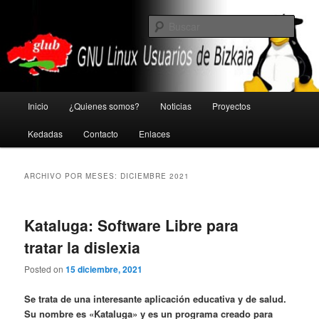
Ir
Ir
GNU Linux Usuarios de Bizkaia
al
al
Busc
contenido
contenido
principal
secundario
Glub
Menú
Inicio
¿Quienes somos?
Noticias
Proyectos
principal
Kedadas
Contacto
Enlaces
ARCHIVO POR MESES:
DICIEMBRE 2021
Kataluga: Software Libre para
tratar la dislexia
Posted on
15 diciembre, 2021
Se trata de una interesante aplicación educativa y de salud.
Su nombre es «Kataluga» y es un programa creado para