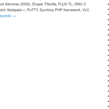
ure Services (DSS), Drupal, Filezilla, FLUX TL, GNU C
dPoint, Notepad++, PuTTY, Symfony PHP framework, VLC
leyendo →