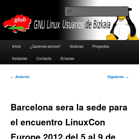
Ir
GNU Linux Usuarios de Bizkaia
al
Busc
contenido
principal
Glub
Menú
Inicio
¿Quienes somos?
Noticias
Proyectos
principal
Kedadas
Contacto
Enlaces
Navegación
←
Anterior
Siguiente
→
de
entradas
Barcelona sera la sede para
el encuentro LinuxCon
Europe 2012 del 5 al 9 de