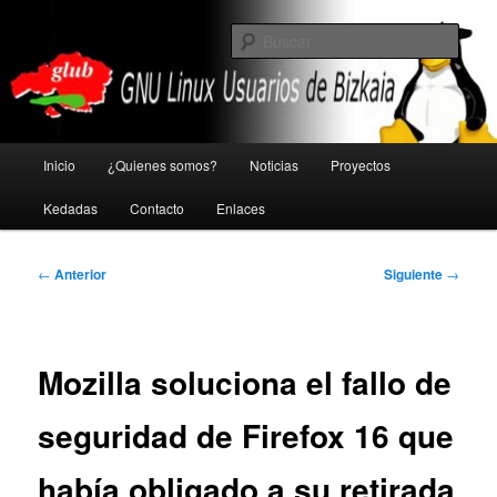
Ir
GNU Linux Usuarios de Bizkaia
al
Busc
contenido
principal
Glub
Menú
Inicio
¿Quienes somos?
Noticias
Proyectos
principal
Kedadas
Contacto
Enlaces
Navegación
←
Anterior
Siguiente
→
de
entradas
Mozilla soluciona el fallo de
seguridad de Firefox 16 que
había obligado a su retirada