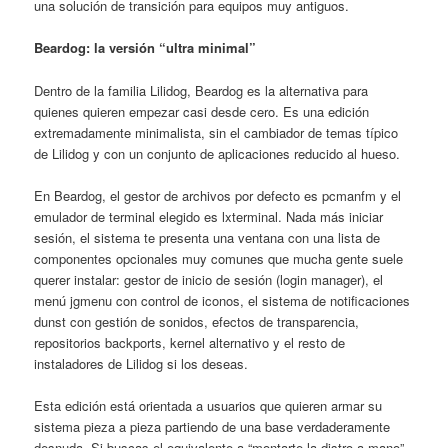
una solución de transición para equipos muy antiguos.
Beardog: la versión “ultra minimal”
Dentro de la familia Lilidog, Beardog es la alternativa para
quienes quieren empezar casi desde cero. Es una edición
extremadamente minimalista, sin el cambiador de temas típico
de Lilidog y con un conjunto de aplicaciones reducido al hueso.
En Beardog, el gestor de archivos por defecto es pcmanfm y el
emulador de terminal elegido es lxterminal. Nada más iniciar
sesión, el sistema te presenta una ventana con una lista de
componentes opcionales muy comunes que mucha gente suele
querer instalar: gestor de inicio de sesión (login manager), el
menú jgmenu con control de iconos, el sistema de notificaciones
dunst con gestión de sonidos, efectos de transparencia,
repositorios backports, kernel alternativo y el resto de
instaladores de Lilidog si los deseas.
Esta edición está orientada a usuarios que quieren armar su
sistema pieza a pieza partiendo de una base verdaderamente
desnuda. Si buscas el equivalente a “montarte la distro a mano”,