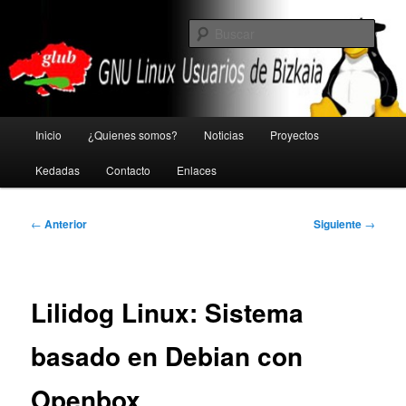
Ir
GNU Linux Usuarios de Bizkaia
al
Busc
contenido
principal
Glub
Menú
Inicio
¿Quienes somos?
Noticias
Proyectos
principal
Kedadas
Contacto
Enlaces
Navegación
←
Anterior
Siguiente
→
de
entradas
Lilidog Linux: Sistema
basado en Debian con
Openbox