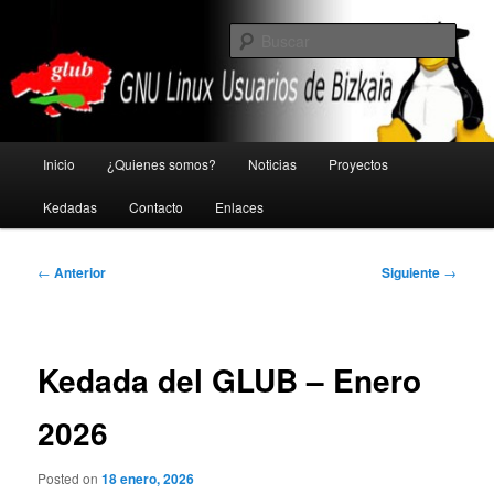
Ir
GNU Linux Usuarios de Bizkaia
al
Busc
contenido
principal
Glub
Menú
Inicio
¿Quienes somos?
Noticias
Proyectos
principal
Kedadas
Contacto
Enlaces
Navegación
←
Anterior
Siguiente
→
de
entradas
Kedada del GLUB – Enero
2026
Posted on
18 enero, 2026